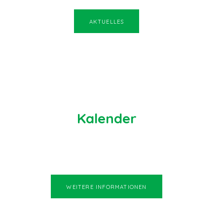
AKTUELLES
Kalender
WEITERE INFORMATIONEN