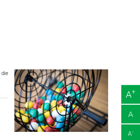
 die
+
A
A
-
A