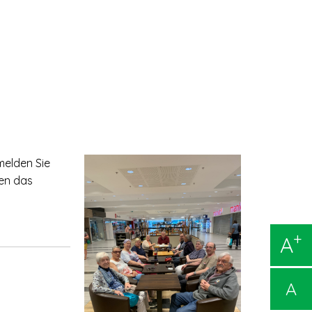
melden Sie
hen das
+
A
A