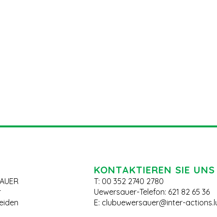
KONTAKTIEREN SIE UNS
AUER
T: 00 352 2740 2780
r
Uewersauer-Telefon: 621 82 65 36
leiden
E:
clubuewersauer@inter-actions.l