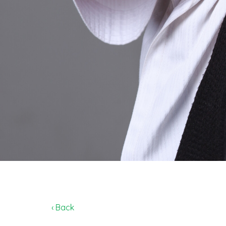
‹ Back