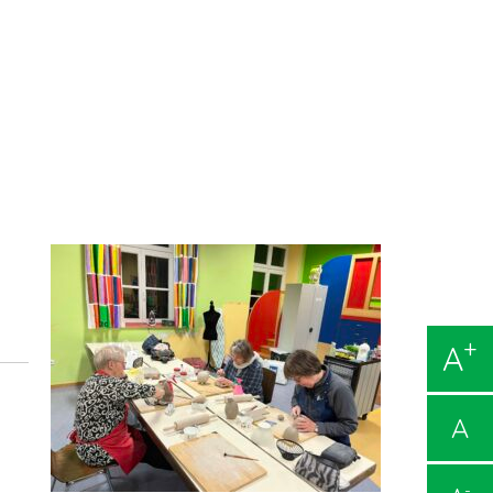
+
A
A
-