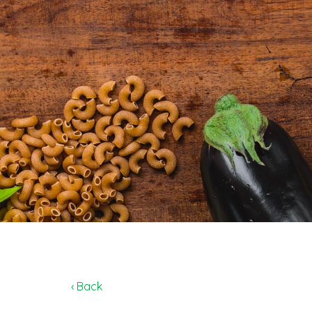
‹ Back