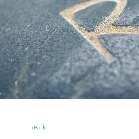
‹ Back