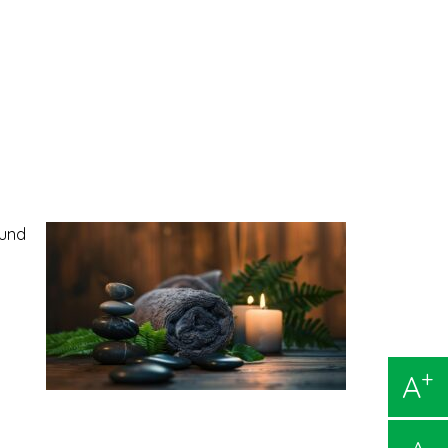
 und
+
A