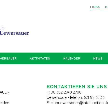
LINKS
K
EWERSAUER
AKTIVITÄTEN
KALENDER
NEWS
KONTAKTIEREN SIE UNS
AUER
T: 00 352 2740 2780
r
Uewersauer-Telefon: 621 82 65 36
leiden
E:
clubuewersauer@inter-actions.l