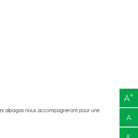
+
A
, les alpagas nous accompagneront pour une
A
-
A