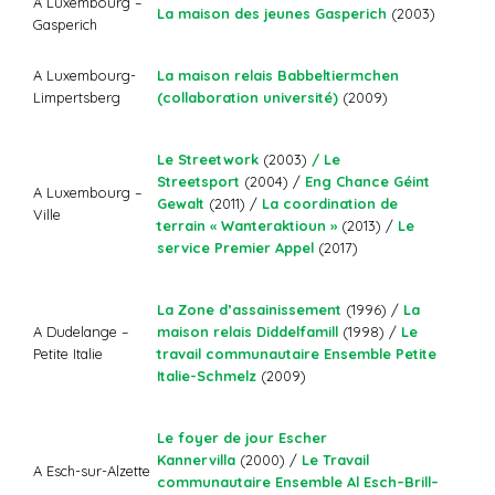
A Luxembourg –
La maison des jeunes Gasperich
(2003)
Gasperich
La maison relais Babbeltiermchen
A Luxembourg-
(collaboration université)
(2009)
Limpertsberg
Le Streetwork
(2003)
/ Le
Streetsport
(2004) /
Eng Chance Géint
A Luxembourg –
Gewalt
(2011) /
La coordination de
Ville
terrain « Wanteraktioun »
(2013) /
Le
service Premier Appel
(2017)
La Zone d’assainissement
(1996) /
La
maison relais Diddelfamill
(1998) /
Le
A Dudelange –
travail communautaire Ensemble Petite
Petite Italie
Italie-Schmelz
(2009)
Le foyer de jour Escher
Kannervilla
(2000) /
Le Travail
A Esch-sur-Alzette
communautaire Ensemble Al Esch–Brill–