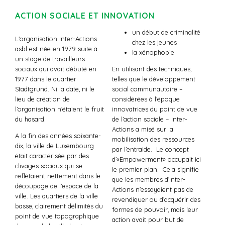
ACTION SOCIALE ET INNOVATION
un début de criminalité
L’organisation Inter-Actions
chez les jeunes
asbl est née en 1979 suite à
la xénophobie
un stage de travailleurs
sociaux qui avait débuté en
En utilisant des techniques,
1977 dans le quartier
telles que le développement
Stadtgrund. Ni la date, ni le
social communautaire –
lieu de création de
considérées à l’époque
l’organisation n’étaient le fruit
innovatrices du point de vue
du hasard.
de l’action sociale – Inter-
Actions a misé sur la
A la fin des années soixante-
mobilisation des ressources
dix, la ville de Luxembourg
par l’entraide. Le concept
était caractérisée par des
d’«Empowerment» occupait ici
clivages sociaux qui se
le premier plan. Cela signifie
reflétaient nettement dans le
que les membres d’Inter-
découpage de l’espace de la
Actions n’essayaient pas de
ville. Les quartiers de la ville
revendiquer ou d’acquérir des
basse, clairement délimités du
formes de pouvoir, mais leur
point de vue topographique
action avait pour but de