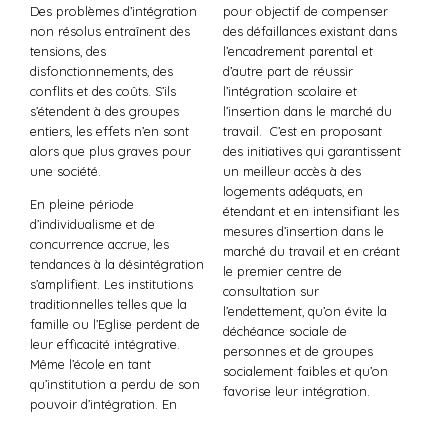
Des problèmes d’intégration
pour objectif de compenser
non résolus entraînent des
des défaillances existant dans
tensions, des
l’encadrement parental et
disfonctionnements, des
d’autre part de réussir
conflits et des coûts. S’ils
l’intégration scolaire et
s’étendent à des groupes
l’insertion dans le marché du
entiers, les effets n’en sont
travail. C’est en proposant
alors que plus graves pour
des initiatives qui garantissent
une société.
un meilleur accès à des
logements adéquats, en
En pleine période
étendant et en intensifiant les
d’individualisme et de
mesures d’insertion dans le
concurrence accrue, les
marché du travail et en créant
tendances à la désintégration
le premier centre de
s’amplifient. Les institutions
consultation sur
traditionnelles telles que la
l’endettement, qu’on évite la
famille ou l’Eglise perdent de
déchéance sociale de
leur efficacité intégrative.
personnes et de groupes
Même l’école en tant
socialement faibles et qu’on
qu’institution a perdu de son
favorise leur intégration.
pouvoir d’intégration. En