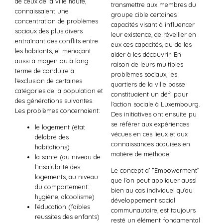
de ceux de la ville haute,
transmettre aux membres du
connaissaient une
groupe cible certaines
concentration de problèmes
capacités visant à influencer
sociaux des plus divers
leur existence, de réveiller en
entraînant des conflits entre
eux ces capacités, ou de les
les habitants, et menaçant
aider à les découvrir. En
aussi à moyen ou à long
raison de leurs multiples
terme de conduire à
problèmes sociaux, les
l’exclusion de certaines
quartiers de la ville basse
catégories de la population et
constituaient un défi pour
des générations suivantes.
l’action sociale à Luxembourg.
Les problèmes concernaient:
Des initiatives ont ensuite pu
se référer aux expériences
le logement (état
vécues en ces lieux et aux
délabré des
connaissances acquises en
habitations)
matière de méthode.
la santé (au niveau de
l’insalubrité des
Le concept d’ ”Empowerment”
logements, au niveau
que l’on peut appliquer aussi
du comportement:
bien au cas individuel qu’au
hygiène, alcoolisme)
développement social
l’éducation (faibles
communautaire, est toujours
reussites des enfants)
resté un élément fondamental