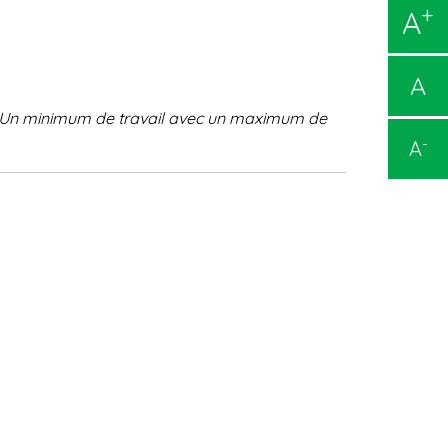
+
A
A
. Un minimum de travail avec
un maximum de
-
A