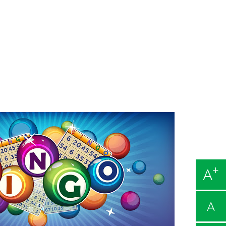
+
A
A