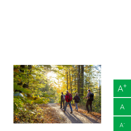
+
A
A
-
A