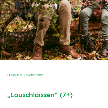
‹ Retour aux évènements
„Louschläissen“ (7+)