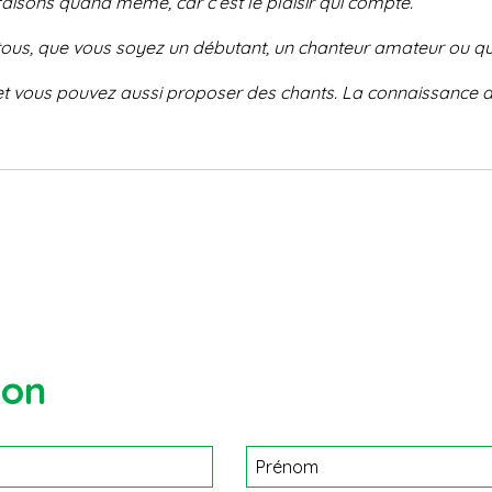
 faisons quand
même, car c’est le plaisir qui compte.
tous, que vous soyez un
débutant, un chanteur amateur ou
qu
et vous pouvez aussi proposer
des chants. La connaissance 
ion