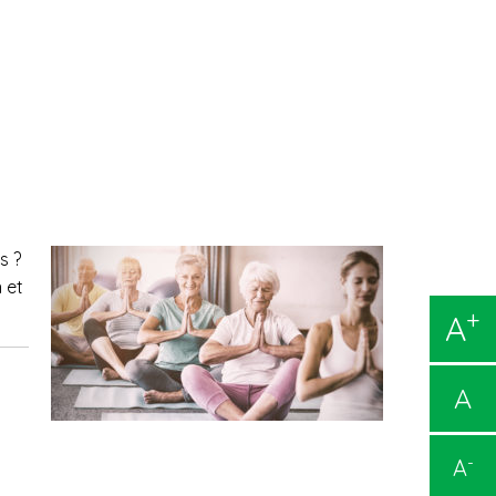
s ?
 et
+
A
A
-
A