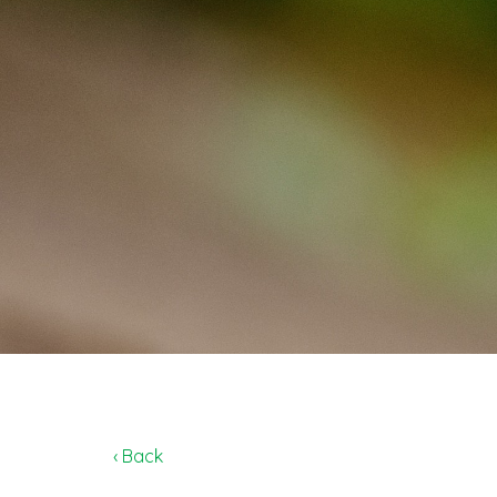
‹ Back