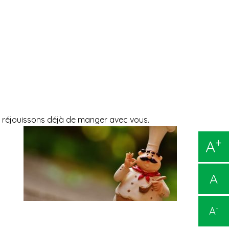
 réjouissons déjà de manger avec vous.
+
A
A
-
A