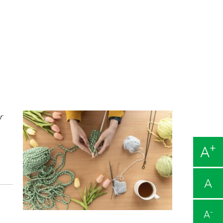
r
+
A
A
-
A